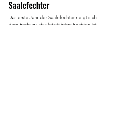
Das erste Jahr der
Saalefechter
Das erste Jahr der Saalefechter neigt sich
dem Ende zu, das letztjährige Fechten ist
bereits mit der Weihnachtsfecht 2021
vorbei. Es war...